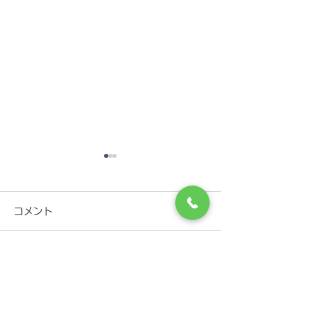
年末年始の休診のお知ら
年末年始の休診
せ
せ
コメント
令和7年 12月29日(月曜
令和6年 12月28
日)12時30分まで診療 12月
り(13時まで) 29日(日)休診
30日(火曜日)休診 12月31日
30日(月)休診
コメントを追加…
(水曜日)休診 令和8年 1月1日
(火)休診 令和7年
(木曜日)休診 1月2日(金曜日)
(水)休診 2日(